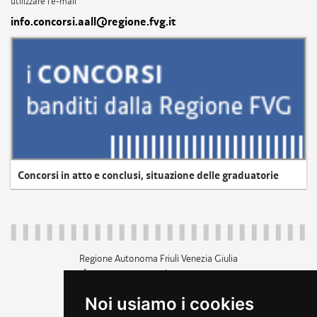
utilizzare l'e-mail
info.concorsi.aall@regione.fvg.it
Concorsi in atto e conclusi, situazione delle graduatorie
Regione Autonoma Friuli Venezia Giulia
c.f. 80014930327; p.iva 00526040324
piazza Unità d'Italia 1 Trieste
Noi usiamo i cookies
+39 040 3771111