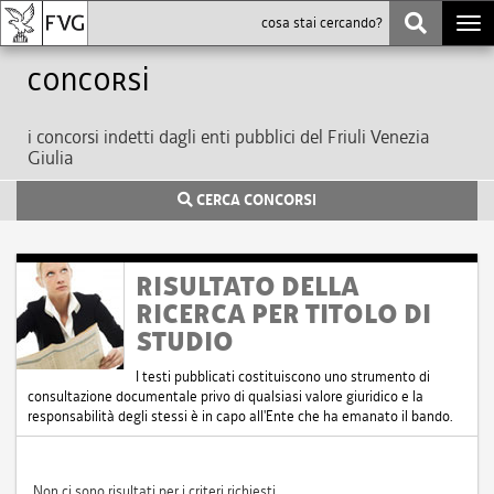
Togg
navi
Concorsi
i concorsi indetti dagli enti pubblici del Friuli Venezia
Giulia
CERCA CONCORSI
RISULTATO DELLA
RICERCA PER TITOLO DI
STUDIO
I testi pubblicati costituiscono uno strumento di
consultazione documentale privo di qualsiasi valore giuridico e la
responsabilità degli stessi è in capo all'Ente che ha emanato il bando.
Non ci sono risultati per i criteri richiesti.