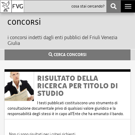
Togg
navi
Concorsi
i concorsi indetti dagli enti pubblici del Friuli Venezia
Giulia
CERCA CONCORSI
RISULTATO DELLA
RICERCA PER TITOLO DI
STUDIO
I testi pubblicati costituiscono uno strumento di
consultazione documentale privo di qualsiasi valore giuridico e la
responsabilità degli stessi è in capo all'Ente che ha emanato il bando.
Non ci sono risultati per i criteri richiesti.