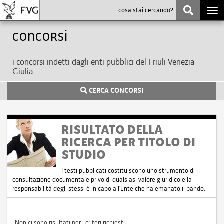
Togg
navi
Concorsi
i concorsi indetti dagli enti pubblici del Friuli Venezia
Giulia
CERCA CONCORSI
RISULTATO DELLA
RICERCA PER TITOLO DI
STUDIO
I testi pubblicati costituiscono uno strumento di
consultazione documentale privo di qualsiasi valore giuridico e la
responsabilità degli stessi è in capo all'Ente che ha emanato il bando.
Non ci sono risultati per i criteri richiesti.