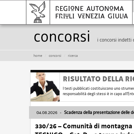
Concorsi
i concorsi indetti 
home
concorsi
ricerca
RISULTATO DELLA RI
I testi pubblicati costituiscono uno strume
responsabilità degli stessi è in capo all'E
04.08.2026
-
Scadenza della presentazione delle 
330/26 – Comunità di montagna