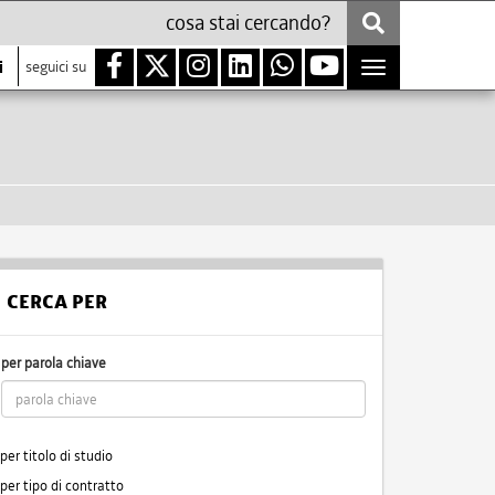
i
seguici su
Toggle
navigation
CERCA PER
per parola chiave
per titolo di studio
per tipo di contratto