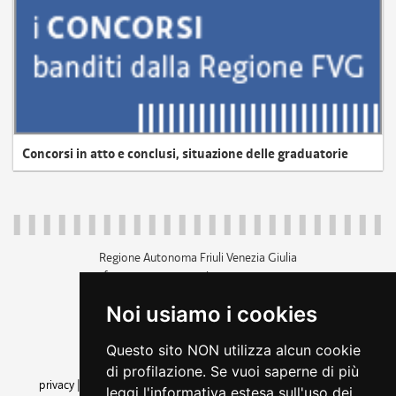
Concorsi in atto e conclusi, situazione delle graduatorie
Regione Autonoma Friuli Venezia Giulia
c.f. 80014930327; p.iva 00526040324
piazza Unità d'Italia 1 Trieste
Noi usiamo i cookies
+39 040 3771111
regione.friuliveneziagiulia@certregione.fvg.it
Questo sito NON utilizza alcun cookie
amministrazione trasparente
di profilazione. Se vuoi saperne di più
privacy
|
cookie
|
note legali
|
accessibilità
|
rss
|
dichiarazione di
leggi l'informativa estesa sull'uso dei