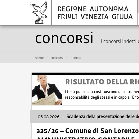
Concorsi
i concorsi indetti 
home
concorsi
ricerca
RISULTATO DELLA RI
I testi pubblicati costituiscono uno strume
responsabilità degli stessi è in capo all'E
06.08.2026
-
Scadenza della presentazione delle 
335/26 – Comune di San Lorenzo 