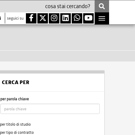
i
seguici su
Toggle
navigation
CERCA PER
per parola chiave
per titolo di studio
per tipo di contratto