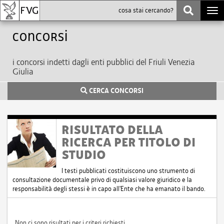
Togg
navi
Concorsi
i concorsi indetti dagli enti pubblici del Friuli Venezia
Giulia
CERCA CONCORSI
RISULTATO DELLA
RICERCA PER TITOLO DI
STUDIO
I testi pubblicati costituiscono uno strumento di
consultazione documentale privo di qualsiasi valore giuridico e la
responsabilità degli stessi è in capo all'Ente che ha emanato il bando.
Non ci sono risultati per i criteri richiesti.