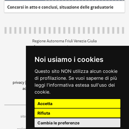
Concorsi in atto e conclusi, situazione delle graduatorie
Regione Autonoma Friuli Venezia Giulia
c.f. 80014930327; p.iva 00526040324
piazza Unità d'Italia 1 Trieste
Noi usiamo i cookies
+39 040 3771111
regione.friuliveneziagiulia@certregione.fvg.it
Questo sito NON utilizza alcun cookie
amministrazione trasparente
di profilazione. Se vuoi saperne di più
privacy
|
cookie
|
note legali
|
accessibilità
|
rss
|
dichiarazione di
leggi l'informativa estesa sull'uso dei
accessibilità
|
feedback
|
cambio preferenze cookie
cookie.
seguici su
Accetta
Rifiuta
ufficio stampa e comunicazione
sito a cura dell'
Cambia le preferenze