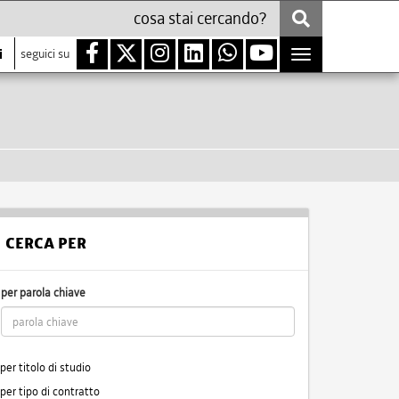
i
seguici su
Toggle
navigation
CERCA PER
per parola chiave
per titolo di studio
per tipo di contratto