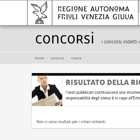
Concorsi
i concorsi indetti 
home
concorsi
ricerca
RISULTATO DELLA RI
I testi pubblicati costituiscono uno strume
responsabilità degli stessi è in capo all'E
Non ci sono risultati per i criteri richiesti.