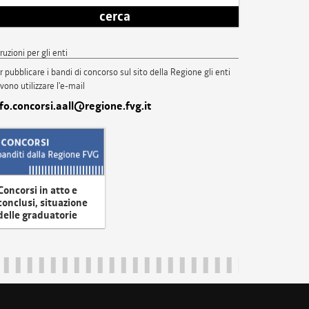
cerca
truzioni per gli enti
r pubblicare i bandi di concorso sul sito della Regione gli enti
vono utilizzare l'e-mail
nfo.concorsi.aall@regione.fvg.it
Concorsi in atto e
conclusi, situazione
delle graduatorie
uliveneziagiulia@certregione.fvg.it