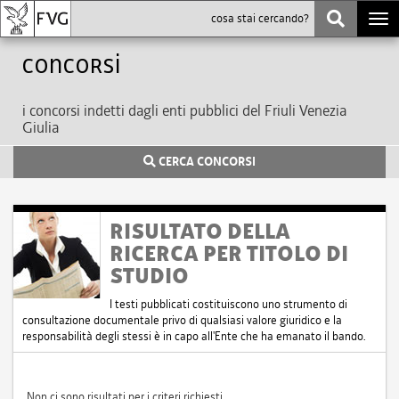
Togg
navi
Concorsi
i concorsi indetti dagli enti pubblici del Friuli Venezia
Giulia
CERCA CONCORSI
RISULTATO DELLA
RICERCA PER TITOLO DI
STUDIO
I testi pubblicati costituiscono uno strumento di
consultazione documentale privo di qualsiasi valore giuridico e la
responsabilità degli stessi è in capo all'Ente che ha emanato il bando.
Non ci sono risultati per i criteri richiesti.