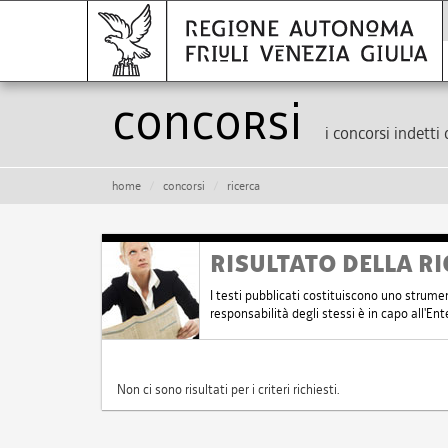
Concorsi
i concorsi indetti 
home
concorsi
ricerca
RISULTATO DELLA RI
I testi pubblicati costituiscono uno strume
responsabilità degli stessi è in capo all'E
Non ci sono risultati per i criteri richiesti.