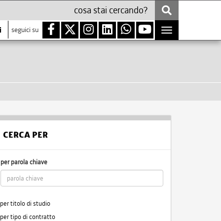
i
seguici su
Toggle
navigation
CERCA PER
per parola chiave
per titolo di studio
per tipo di contratto