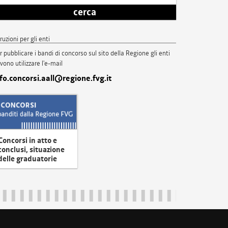
cerca
truzioni per gli enti
r pubblicare i bandi di concorso sul sito della Regione gli enti
vono utilizzare l'e-mail
nfo.concorsi.aall@regione.fvg.it
Concorsi in atto e
conclusi, situazione
delle graduatorie
uliveneziagiulia@certregione.fvg.it