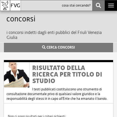
Togg
navi
Concorsi
i concorsi indetti dagli enti pubblici del Friuli Venezia
Giulia
CERCA CONCORSI
RISULTATO DELLA
RICERCA PER TITOLO DI
STUDIO
I testi pubblicati costituiscono uno strumento di
consultazione documentale privo di qualsiasi valore giuridico e la
responsabilità degli stessi è in capo all'Ente che ha emanato il bando.
Non ci sono risultati per i criteri richiesti.