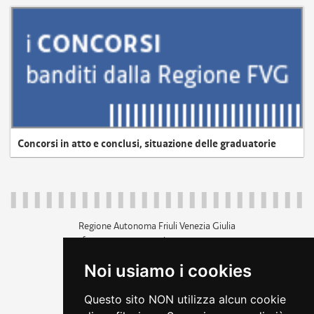
Concorsi in atto e conclusi, situazione delle graduatorie
Regione Autonoma Friuli Venezia Giulia
c.f. 80014930327; p.iva 00526040324
piazza Unità d'Italia 1 Trieste
Noi usiamo i cookies
+39 040 3771111
regione.friuliveneziagiulia@certregione.fvg.it
Questo sito NON utilizza alcun cookie
amministrazione trasparente