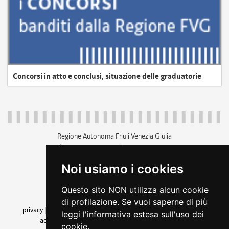
Concorsi in atto e conclusi, situazione delle graduatorie
Regione Autonoma Friuli Venezia Giulia
c.f. 80014930327; p.iva 00526040324
piazza Unità d'Italia 1 Trieste
Noi usiamo i cookies
+39 040 3771111
regione.friuliveneziagiulia@certregione.fvg.it
Questo sito NON utilizza alcun cookie
amministrazione trasparente
di profilazione. Se vuoi saperne di più
privacy
|
cookie
|
note legali
|
accessibilità
|
rss
|
dichiarazione di
leggi l'informativa estesa sull'uso dei
accessibilità
|
feedback
|
cambio preferenze cookie
cookie.