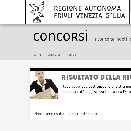
Concorsi
i concorsi indetti 
home
concorsi
ricerca
RISULTATO DELLA RI
I testi pubblicati costituiscono uno strume
responsabilità degli stessi è in capo all'E
Non ci sono risultati per i criteri richiesti.