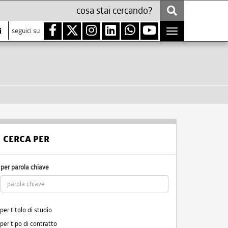
i
seguici su
Toggle
navigation
CERCA PER
per parola chiave
per titolo di studio
per tipo di contratto