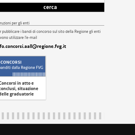
cerca
truzioni per gli enti
r pubblicare i bandi di concorso sul sito della Regione gli enti
vono utilizzare l'e-mail
nfo.concorsi.aall@regione.fvg.it
Concorsi in atto e
conclusi, situazione
delle graduatorie
uliveneziagiulia@certregione.fvg.it