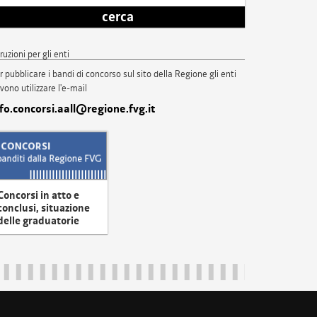
cerca
truzioni per gli enti
r pubblicare i bandi di concorso sul sito della Regione gli enti
vono utilizzare l'e-mail
nfo.concorsi.aall@regione.fvg.it
Concorsi in atto e
conclusi, situazione
delle graduatorie
uliveneziagiulia@certregione.fvg.it