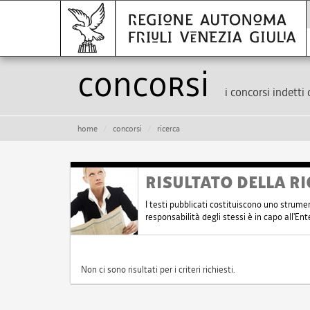
Concorsi
i concorsi indetti 
home
concorsi
ricerca
RISULTATO DELLA RI
I testi pubblicati costituiscono uno strume
responsabilità degli stessi è in capo all'E
Non ci sono risultati per i criteri richiesti.