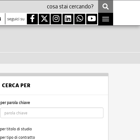
i
seguici su
Toggle
navigation
CERCA PER
per parola chiave
per titolo di studio
per tipo di contratto