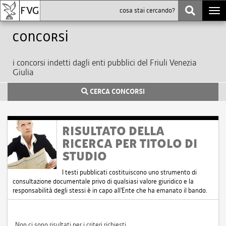
Togg
navi
Concorsi
i concorsi indetti dagli enti pubblici del Friuli Venezia
Giulia
CERCA CONCORSI
RISULTATO DELLA
RICERCA PER TITOLO DI
STUDIO
I testi pubblicati costituiscono uno strumento di
consultazione documentale privo di qualsiasi valore giuridico e la
responsabilità degli stessi è in capo all'Ente che ha emanato il bando.
Non ci sono risultati per i criteri richiesti.