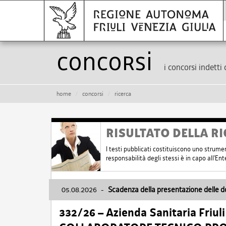
Concorsi
i concorsi indetti 
home
concorsi
ricerca
RISULTATO DELLA RI
I testi pubblicati costituiscono uno strume
responsabilità degli stessi è in capo all'E
05.08.2026
-
Scadenza della presentazione delle 
332/26 – Azienda Sanitaria Friul