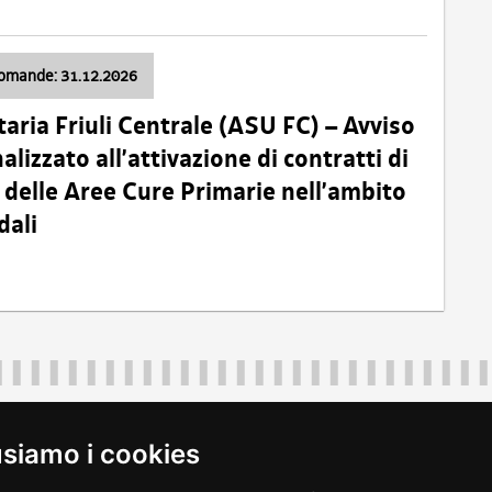
domande: 31.12.2026
taria Friuli Centrale (ASU FC) – Avviso
alizzato all’attivazione di contratti di
delle Aree Cure Primarie nell’ambito
dali
Regione Autonoma Friuli Venezia Giulia
40324
|
piazza Unità d'Italia 1 Trieste
|
+39 040 3771111
|
regione.fri
usiamo i cookies
legali
|
accessibilità
|
rss
|
dichiarazione di accessibilità
|
feedback
|
c