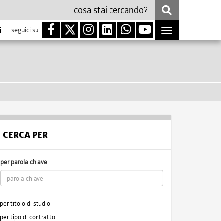
i
seguici su
Toggle
navigation
CERCA PER
per parola chiave
per titolo di studio
per tipo di contratto