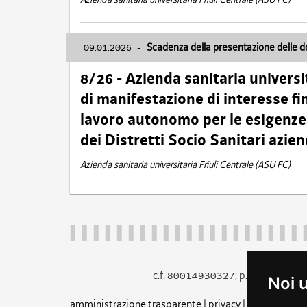
09.01.2026
-
Scadenza della presentazione delle 
8/26 - Azienda sanitaria universi
di manifestazione di interesse fin
lavoro autonomo per le esigenze 
dei Distretti Socio Sanitari azien
Azienda sanitaria universitaria Friuli Centrale (ASU FC)
c.f. 80014930327; p.iva 005260
Noi 
amministrazione trasparente
|
privacy
|
cookie
|
note 