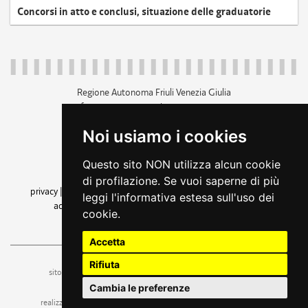
Concorsi in atto e conclusi, situazione delle graduatorie
Regione Autonoma Friuli Venezia Giulia
c.f. 80014930327; p.iva 00526040324
piazza Unità d'Italia 1 Trieste
Noi usiamo i cookies
+39 040 3771111
regione.friuliveneziagiulia@certregione.fvg.it
Questo sito NON utilizza alcun cookie
amministrazione trasparente
di profilazione. Se vuoi saperne di più
privacy
|
cookie
|
note legali
|
accessibilità
|
rss
|
dichiarazione di
leggi l'informativa estesa sull'uso dei
accessibilità
|
feedback
|
cambio preferenze cookie
cookie.
seguici su
Accetta
Rifiuta
ufficio stampa e comunicazione
sito a cura dell'
Cambia le preferenze
realizzazione
web design