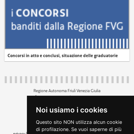
Concorsi in atto e conclusi, situazione delle graduatorie
Regione Autonoma Friuli Venezia Giulia
c.f. 80014930327; p.iva 00526040324
piazza Unità d'Italia 1 Trieste
Noi usiamo i cookies
+39 040 3771111
regione.friuliveneziagiulia@certregione.fvg.it
Questo sito NON utilizza alcun cookie
amministrazione trasparente
di profilazione. Se vuoi saperne di più
privacy
|
cookie
|
note legali
|
accessibilità
|
rss
|
dichiarazione di