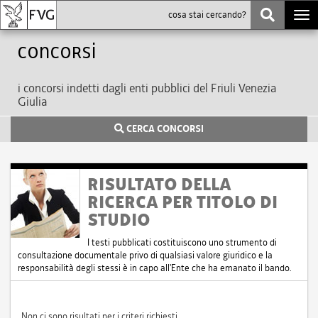
Togg
navi
Concorsi
i concorsi indetti dagli enti pubblici del Friuli Venezia
Giulia
CERCA CONCORSI
RISULTATO DELLA
RICERCA PER TITOLO DI
STUDIO
I testi pubblicati costituiscono uno strumento di
consultazione documentale privo di qualsiasi valore giuridico e la
responsabilità degli stessi è in capo all'Ente che ha emanato il bando.
Non ci sono risultati per i criteri richiesti.