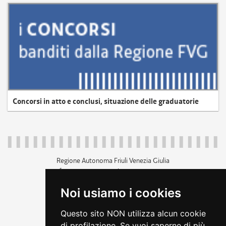
Concorsi in atto e conclusi, situazione delle graduatorie
Regione Autonoma Friuli Venezia Giulia
c.f. 80014930327; p.iva 00526040324
piazza Unità d'Italia 1 Trieste
Noi usiamo i cookies
+39 040 3771111
regione.friuliveneziagiulia@certregione.fvg.it
Questo sito NON utilizza alcun cookie
amministrazione trasparente
di profilazione. Se vuoi saperne di più