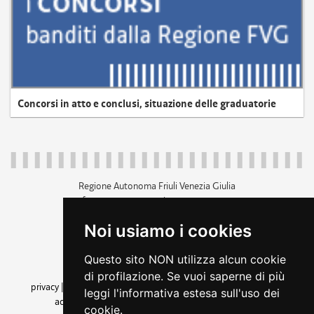
Concorsi in atto e conclusi, situazione delle graduatorie
Regione Autonoma Friuli Venezia Giulia
c.f. 80014930327; p.iva 00526040324
piazza Unità d'Italia 1 Trieste
Noi usiamo i cookies
+39 040 3771111
regione.friuliveneziagiulia@certregione.fvg.it
Questo sito NON utilizza alcun cookie
amministrazione trasparente
di profilazione. Se vuoi saperne di più
privacy
|
cookie
|
note legali
|
accessibilità
|
rss
|
dichiarazione di
leggi l'informativa estesa sull'uso dei
accessibilità
|
feedback
|
cambio preferenze cookie
cookie.