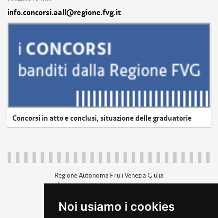
info.concorsi.aall@regione.fvg.it
Concorsi in atto e conclusi, situazione delle graduatorie
Regione Autonoma Friuli Venezia Giulia
c.f. 80014930327; p.iva 00526040324
piazza Unità d'Italia 1 Trieste
Noi usiamo i cookies
+39 040 3771111
regione.friuliveneziagiulia@certregione.fvg.it