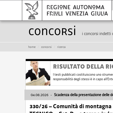
Concorsi
i concorsi indetti 
home
concorsi
ricerca
RISULTATO DELLA RI
I testi pubblicati costituiscono uno strume
responsabilità degli stessi è in capo all'E
04.08.2026
-
Scadenza della presentazione delle 
330/26 – Comunità di montagna