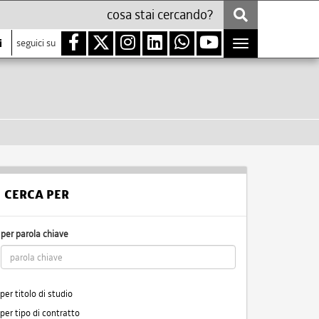
i
seguici su
Toggle
navigation
CERCA PER
per parola chiave
per titolo di studio
per tipo di contratto