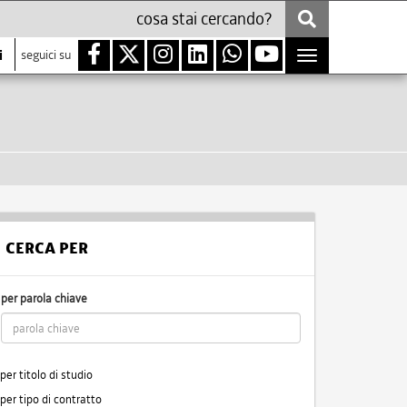
i
seguici su
Toggle
navigation
CERCA PER
per parola chiave
per titolo di studio
per tipo di contratto