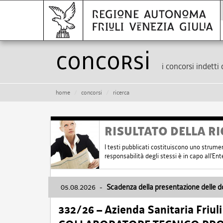
Concorsi
i concorsi indetti 
home
concorsi
ricerca
RISULTATO DELLA RI
I testi pubblicati costituiscono uno strume
responsabilità degli stessi è in capo all'E
05.08.2026
-
Scadenza della presentazione delle 
332/26 – Azienda Sanitaria Friul