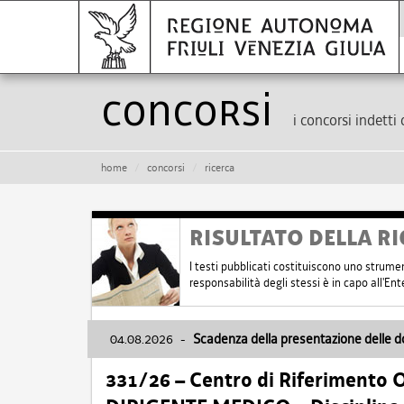
Concorsi
i concorsi indetti 
home
concorsi
ricerca
RISULTATO DELLA RI
I testi pubblicati costituiscono uno strume
responsabilità degli stessi è in capo all'E
04.08.2026
-
Scadenza della presentazione delle 
331/26 – Centro di Riferimento 