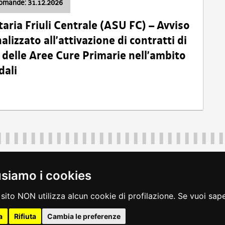
domande: 31.12.2026
taria Friuli Centrale (ASU FC) – Avviso
alizzato all’attivazione di contratti di
delle Aree Cure Primarie nell’ambito
dali
Regione Autonoma Friuli Venezia Giulia
40324
|
piazza Unità d'Italia 1 Trieste
|
+39 040 3771111
|
regione.fri
usiamo i cookies
legali
|
accessibilità
|
rss
|
dichiarazione di accessibilità
|
feedback
|
c
sito NON utilizza alcun cookie di profilazione. Se vuoi saper
a
Rifiuta
Cambia le preferenze