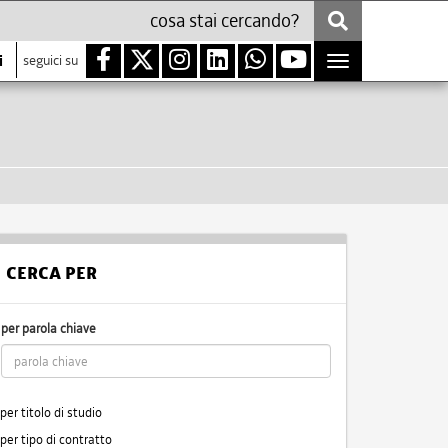
i
seguici su
Toggle
navigation
CERCA PER
per parola chiave
per titolo di studio
per tipo di contratto