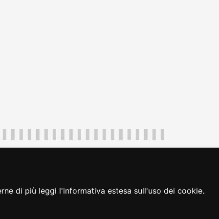
uliveneziagiulia@certregione.fvg.it
ambio preferenze cookie
|
loginFVG
ne di più leggi l'informativa estesa sull'uso dei cookie.
seguici su