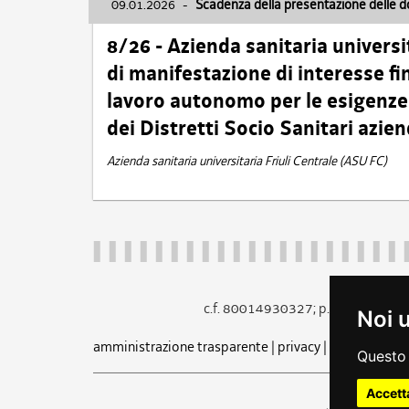
09.01.2026
-
Scadenza della presentazione delle 
8/26 - Azienda sanitaria universi
di manifestazione di interesse fin
lavoro autonomo per le esigenze 
dei Distretti Socio Sanitari azien
Azienda sanitaria universitaria Friuli Centrale (ASU FC)
c.f. 80014930327; p.iva 005260
Noi 
amministrazione trasparente
|
privacy
|
cookie
|
note 
Questo 
Accett