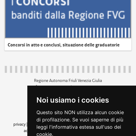
Concorsi in atto e conclusi, situazione delle graduatorie
Regione Autonoma Friuli Venezia Giulia
c.f. 80014930327; p.iva 00526040324
piazza Unità d'Italia 1 Trieste
Noi usiamo i cookies
+39 040 3771111
regione.friuliveneziagiulia@certregione.fvg.it
Questo sito NON utilizza alcun cookie
amministrazione trasparente
di profilazione. Se vuoi saperne di più
privacy
|
cookie
|
note legali
|
accessibilità
|
rss
|
dichiarazione di
leggi l'informativa estesa sull'uso dei
accessibilità
|
feedback
|
cambio preferenze cookie
cookie.