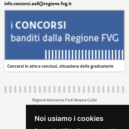
info.concorsi.aall@regione.fvg.it
Concorsi in atto e conclusi, situazione delle graduatorie
Regione Autonoma Friuli Venezia Giulia
c.f. 80014930327; p.iva 00526040324
piazza Unità d'Italia 1 Trieste
Noi usiamo i cookies
+39 040 3771111
regione.friuliveneziagiulia@certregione.fvg.it