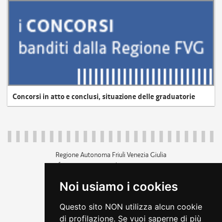
Concorsi in atto e conclusi, situazione delle graduatorie
Regione Autonoma Friuli Venezia Giulia
c.f. 80014930327; p.iva 00526040324
piazza Unità d'Italia 1 Trieste
Noi usiamo i cookies
+39 040 3771111
regione.friuliveneziagiulia@certregione.fvg.it
Questo sito NON utilizza alcun cookie
amministrazione trasparente
di profilazione. Se vuoi saperne di più