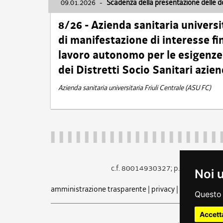
09.01.2026
-
Scadenza della presentazione delle 
8/26 - Azienda sanitaria universi
di manifestazione di interesse fin
lavoro autonomo per le esigenze 
dei Distretti Socio Sanitari azien
Azienda sanitaria universitaria Friuli Centrale (ASU FC)
c.f. 80014930327; p.iva 005260
Noi 
amministrazione trasparente
|
privacy
|
cookie
|
note 
Questo 
Accett