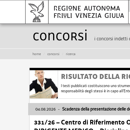
Concorsi
i concorsi indetti 
home
concorsi
ricerca
RISULTATO DELLA RI
I testi pubblicati costituiscono uno strume
responsabilità degli stessi è in capo all'E
04.08.2026
-
Scadenza della presentazione delle 
331/26 – Centro di Riferimento 