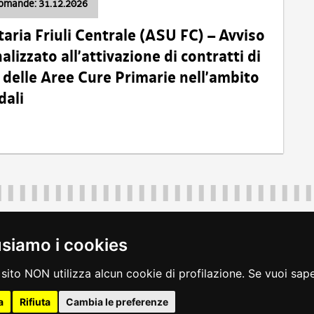
domande: 31.12.2026
taria Friuli Centrale (ASU FC) – Avviso
alizzato all’attivazione di contratti di
delle Aree Cure Primarie nell’ambito
dali
Regione Autonoma Friuli Venezia Giulia
40324
|
piazza Unità d'Italia 1 Trieste
|
+39 040 3771111
|
regione.fri
usiamo i cookies
legali
|
accessibilità
|
rss
|
dichiarazione di accessibilità
|
feedback
|
c
sito NON utilizza alcun cookie di profilazione. Se vuoi saper
a
Rifiuta
Cambia le preferenze