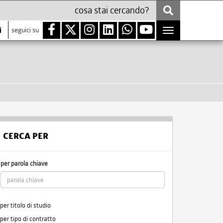
i
seguici su
Toggle
navigation
CERCA PER
per parola chiave
per titolo di studio
per tipo di contratto