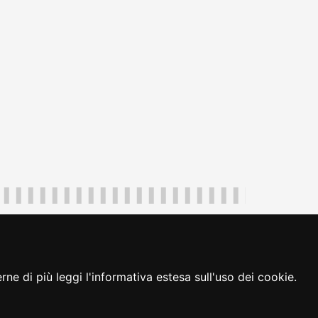
uliveneziagiulia@certregione.fvg.it
ambio preferenze cookie
|
loginFVG
ne di più leggi l'informativa estesa sull'uso dei cookie.
seguici su