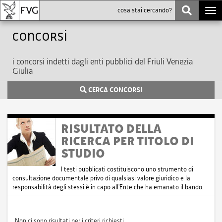
Togg
navi
Concorsi
i concorsi indetti dagli enti pubblici del Friuli Venezia
Giulia
CERCA CONCORSI
RISULTATO DELLA
RICERCA PER TITOLO DI
STUDIO
I testi pubblicati costituiscono uno strumento di
consultazione documentale privo di qualsiasi valore giuridico e la
responsabilità degli stessi è in capo all'Ente che ha emanato il bando.
Non ci sono risultati per i criteri richiesti.