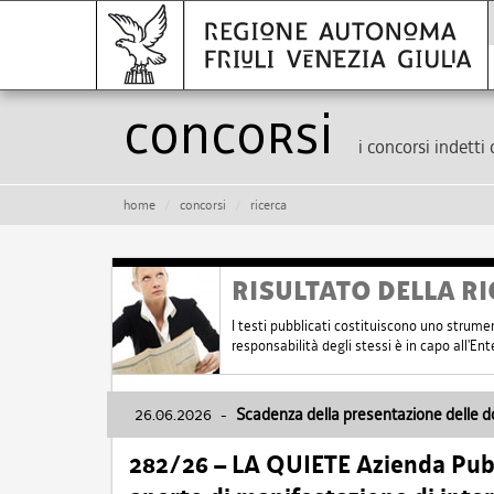
Concorsi
i concorsi indetti 
home
concorsi
ricerca
RISULTATO DELLA RI
I testi pubblicati costituiscono uno strume
responsabilità degli stessi è in capo all'E
26.06.2026
-
Scadenza della presentazione delle 
282/26 – LA QUIETE Azienda Pubbl