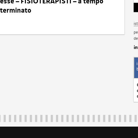
eresse – FISIOTERAPISTI – a tempo
determinato
is
pe
de
i
Regione Autonoma Friuli Venezia Giulia
40324
|
piazza Unità d'Italia 1 Trieste
|
+39 040 3771111
|
regione.fri