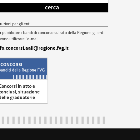
cerca
truzioni per gli enti
r pubblicare i bandi di concorso sul sito della Regione gli enti
vono utilizzare l'e-mail
nfo.concorsi.aall@regione.fvg.it
Concorsi in atto e
conclusi, situazione
delle graduatorie
uliveneziagiulia@certregione.fvg.it