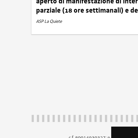
aperto di manifestazione di int
parziale (18 ore settimanali) e 
ASP La Quiete
c.f. 80014930327; p.iva 005260