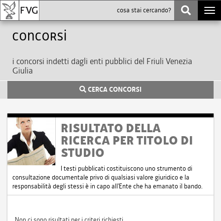
Togg
navi
Concorsi
i concorsi indetti dagli enti pubblici del Friuli Venezia
Giulia
CERCA CONCORSI
RISULTATO DELLA
RICERCA PER TITOLO DI
STUDIO
I testi pubblicati costituiscono uno strumento di
consultazione documentale privo di qualsiasi valore giuridico e la
responsabilità degli stessi è in capo all'Ente che ha emanato il bando.
Non ci sono risultati per i criteri richiesti.