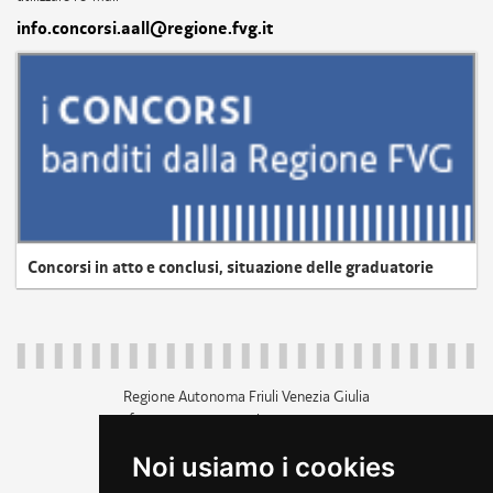
info.concorsi.aall@regione.fvg.it
Concorsi in atto e conclusi, situazione delle graduatorie
Regione Autonoma Friuli Venezia Giulia
c.f. 80014930327; p.iva 00526040324
piazza Unità d'Italia 1 Trieste
Noi usiamo i cookies
+39 040 3771111
regione.friuliveneziagiulia@certregione.fvg.it