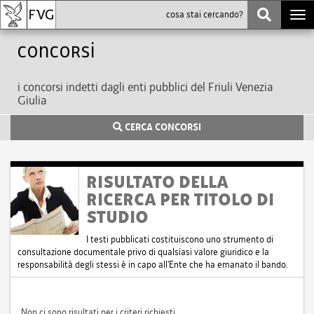
Togg
navi
Concorsi
i concorsi indetti dagli enti pubblici del Friuli Venezia
Giulia
CERCA CONCORSI
RISULTATO DELLA
RICERCA PER TITOLO DI
STUDIO
I testi pubblicati costituiscono uno strumento di
consultazione documentale privo di qualsiasi valore giuridico e la
responsabilità degli stessi è in capo all'Ente che ha emanato il bando.
Non ci sono risultati per i criteri richiesti.