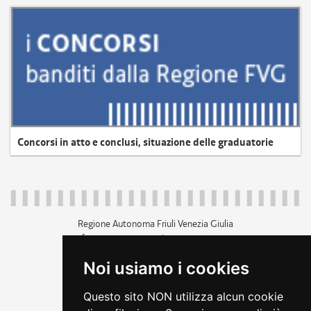
Concorsi in atto e conclusi, situazione delle graduatorie
Regione Autonoma Friuli Venezia Giulia
c.f. 80014930327; p.iva 00526040324
piazza Unità d'Italia 1 Trieste
Noi usiamo i cookies
+39 040 3771111
regione.friuliveneziagiulia@certregione.fvg.it
Questo sito NON utilizza alcun cookie
amministrazione trasparente