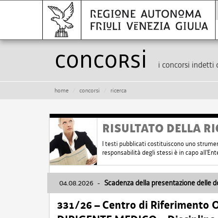
Concorsi
i concorsi indetti 
home
concorsi
ricerca
RISULTATO DELLA RI
I testi pubblicati costituiscono uno strume
responsabilità degli stessi è in capo all'E
04.08.2026
-
Scadenza della presentazione delle 
331/26 – Centro di Riferimento 