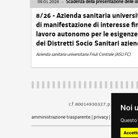
09.01.2026
-
Scadenza della presentazione delle 
8/26 - Azienda sanitaria universi
di manifestazione di interesse fin
lavoro autonomo per le esigenze 
dei Distretti Socio Sanitari azien
Azienda sanitaria universitaria Friuli Centrale (ASU FC)
c.f. 80014930327; p.iva 005260
Noi 
amministrazione trasparente
|
privacy
|
cookie
|
note 
Questo 
Accett