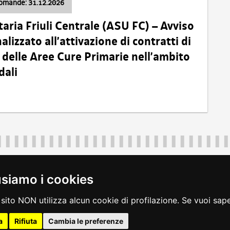
domande: 31.12.2026
taria Friuli Centrale (ASU FC) – Avviso
alizzato all’attivazione di contratti di
delle Aree Cure Primarie nell’ambito
dali
Regione Autonoma Friuli Venezia Giulia
40324
|
piazza Unità d'Italia 1 Trieste
|
+39 040 3771111
|
regione.fri
usiamo i cookies
legali
|
accessibilità
|
rss
|
dichiarazione di accessibilità
|
feedback
|
c
sito NON utilizza alcun cookie di profilazione. Se vuoi saper
a
Rifiuta
Cambia le preferenze