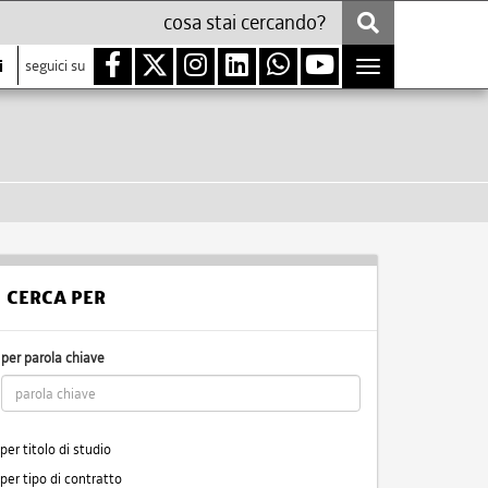
i
seguici su
Toggle
navigation
CERCA PER
per parola chiave
per titolo di studio
per tipo di contratto