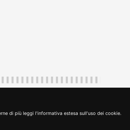
uliveneziagiulia@certregione.fvg.it
ambio preferenze cookie
|
loginFVG
ne di più leggi l'informativa estesa sull'uso dei cookie.
seguici su