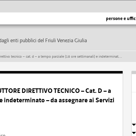
persone e uffic
dagli enti pubblici del Friuli Venezia Giulia
 d – a tempo parziale (18 ore settimanali) e indeterminato – da assegnare ai servizi tecnici del comune di taipana
UTTORE DIRETTIVO TECNICO – Cat. D – a
 e indeterminato – da assegnare ai Servizi
ico