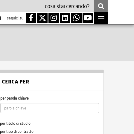
i
seguici su
Toggle
navigation
CERCA PER
per parola chiave
per titolo di studio
per tipo di contratto