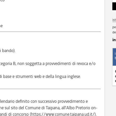
is
me
pe
de
i
i bando).
ategoria B, non soggetta a provvedimenti di revoca e/o
di base e strumenti web e della lingua inglese.
alendario definito con successivo provvedimento e
sul sito del Comune di Taipana, all’Albo Pretorio on-
andi di concorso (https://www.comune.taipana.ud.it/).