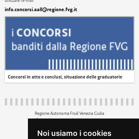
utilizzare l'e-mail
info.concorsi.aall@regione.fvg.it
Concorsi in atto e conclusi, situazione delle graduatorie
Regione Autonoma Friuli Venezia Giulia
c.f. 80014930327; p.iva 00526040324
piazza Unità d'Italia 1 Trieste
Noi usiamo i cookies
+39 040 3771111