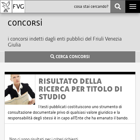
Togg
navi
Concorsi
i concorsi indetti dagli enti pubblici del Friuli Venezia
Giulia
CERCA CONCORSI
RISULTATO DELLA
RICERCA PER TITOLO DI
STUDIO
I testi pubblicati costituiscono uno strumento di
consultazione documentale privo di qualsiasi valore giuridico e la
responsabilità degli stessi è in capo all'Ente che ha emanato il bando.
Non ci sono risultati per i criteri richiesti.