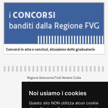
Concorsi in atto e conclusi, situazione delle graduatorie
Regione Autonoma Friuli Venezia Giulia
c.f. 80014930327; p.iva 00526040324
piazza Unità d'Italia 1 Trieste
Noi usiamo i cookies
+39 040 3771111
regione.friuliveneziagiulia@certregione.fvg.it
Questo sito NON utilizza alcun cookie
amministrazione trasparente