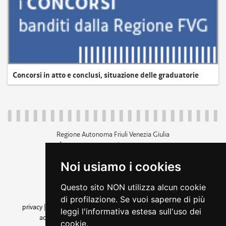
Concorsi in atto e conclusi, situazione delle graduatorie
Regione Autonoma Friuli Venezia Giulia
c.f. 80014930327; p.iva 00526040324
piazza Unità d'Italia 1 Trieste
Noi usiamo i cookies
+39 040 3771111
regione.friuliveneziagiulia@certregione.fvg.it
Questo sito NON utilizza alcun cookie
amministrazione trasparente
di profilazione. Se vuoi saperne di più
privacy
|
cookie
|
note legali
|
accessibilità
|
rss
|
dichiarazione di
leggi l'informativa estesa sull'uso dei
accessibilità
|
feedback
|
cambio preferenze cookie
cookie.