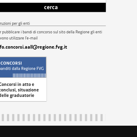
cerca
truzioni per gli enti
r pubblicare i bandi di concorso sul sito della Regione gli enti
vono utilizzare l'e-mail
nfo.concorsi.aall@regione.fvg.it
Concorsi in atto e
conclusi, situazione
delle graduatorie
uliveneziagiulia@certregione.fvg.it