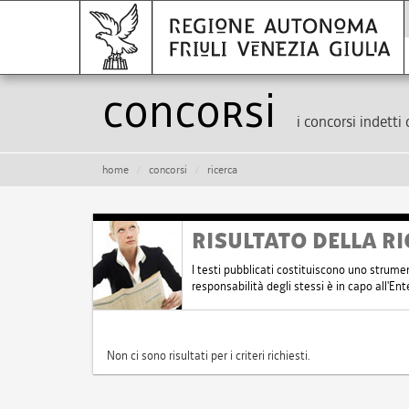
Concorsi
i concorsi indetti 
home
concorsi
ricerca
RISULTATO DELLA RI
I testi pubblicati costituiscono uno strume
responsabilità degli stessi è in capo all'E
Non ci sono risultati per i criteri richiesti.