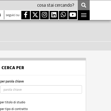
i
seguici su
Toggle
navigation
CERCA PER
per parola chiave
per titolo di studio
per tipo di contratto