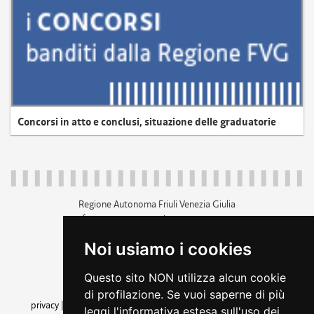
Concorsi in atto e conclusi, situazione delle graduatorie
Regione Autonoma Friuli Venezia Giulia
c.f. 80014930327; p.iva 00526040324
piazza Unità d'Italia 1 Trieste
Noi usiamo i cookies
+39 040 3771111
regione.friuliveneziagiulia@certregione.fvg.it
Questo sito NON utilizza alcun cookie
amministrazione trasparente
di profilazione. Se vuoi saperne di più
privacy
|
cookie
|
note legali
|
accessibilità
|
rss
|
dichiarazione di
leggi l'informativa estesa sull'uso dei