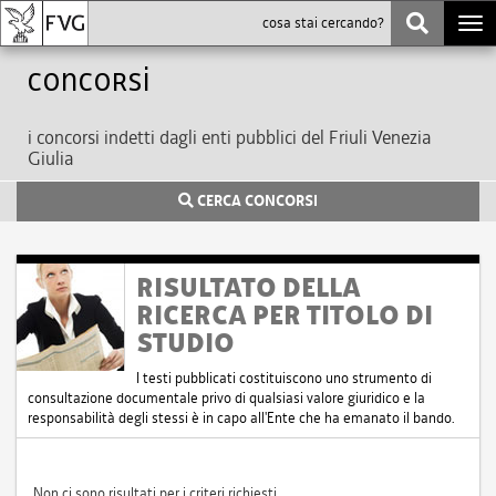
Togg
navi
Concorsi
i concorsi indetti dagli enti pubblici del Friuli Venezia
Giulia
CERCA CONCORSI
RISULTATO DELLA
RICERCA PER TITOLO DI
STUDIO
I testi pubblicati costituiscono uno strumento di
consultazione documentale privo di qualsiasi valore giuridico e la
responsabilità degli stessi è in capo all'Ente che ha emanato il bando.
Non ci sono risultati per i criteri richiesti.