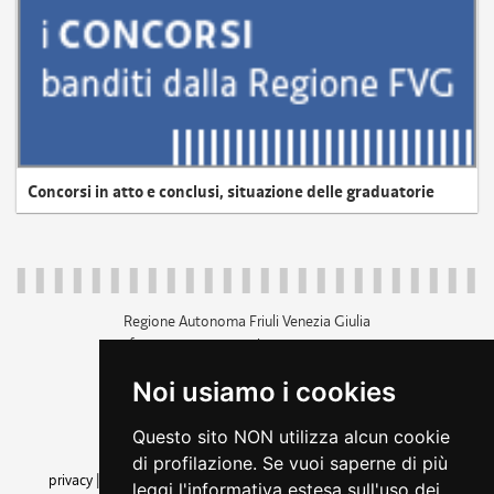
Concorsi in atto e conclusi, situazione delle graduatorie
Regione Autonoma Friuli Venezia Giulia
c.f. 80014930327; p.iva 00526040324
piazza Unità d'Italia 1 Trieste
Noi usiamo i cookies
+39 040 3771111
regione.friuliveneziagiulia@certregione.fvg.it
Questo sito NON utilizza alcun cookie
amministrazione trasparente
di profilazione. Se vuoi saperne di più
privacy
|
cookie
|
note legali
|
accessibilità
|
rss
|
dichiarazione di
leggi l'informativa estesa sull'uso dei