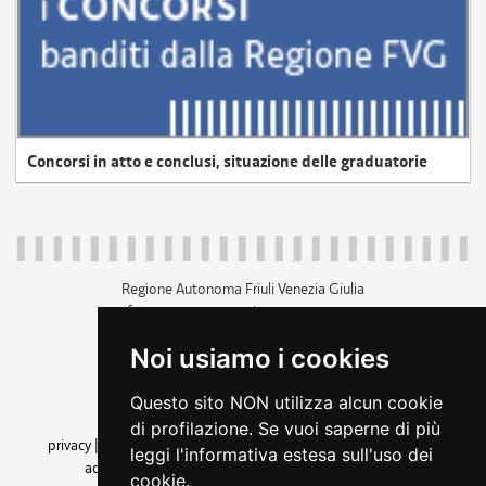
Concorsi in atto e conclusi, situazione delle graduatorie
Regione Autonoma Friuli Venezia Giulia
c.f. 80014930327; p.iva 00526040324
piazza Unità d'Italia 1 Trieste
Noi usiamo i cookies
+39 040 3771111
regione.friuliveneziagiulia@certregione.fvg.it
Questo sito NON utilizza alcun cookie
amministrazione trasparente
di profilazione. Se vuoi saperne di più
privacy
|
cookie
|
note legali
|
accessibilità
|
rss
|
dichiarazione di
leggi l'informativa estesa sull'uso dei
accessibilità
|
feedback
|
cambio preferenze cookie
cookie.