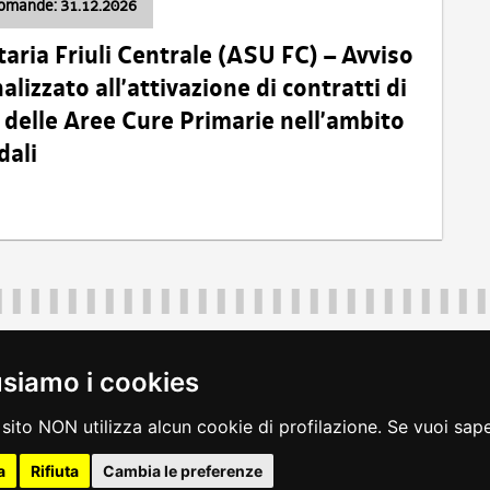
domande: 31.12.2026
taria Friuli Centrale (ASU FC) – Avviso
alizzato all’attivazione di contratti di
delle Aree Cure Primarie nell’ambito
dali
Regione Autonoma Friuli Venezia Giulia
40324
|
piazza Unità d'Italia 1 Trieste
|
+39 040 3771111
|
regione.fri
usiamo i cookies
legali
|
accessibilità
|
rss
|
dichiarazione di accessibilità
|
feedback
|
c
sito NON utilizza alcun cookie di profilazione. Se vuoi saper
a
Rifiuta
Cambia le preferenze