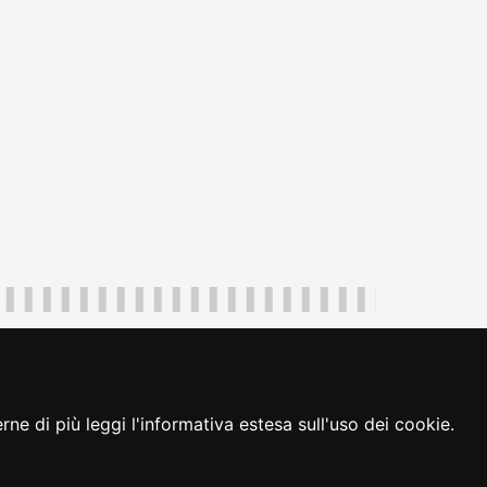
uliveneziagiulia@certregione.fvg.it
ambio preferenze cookie
|
loginFVG
ne di più leggi l'informativa estesa sull'uso dei cookie.
seguici su