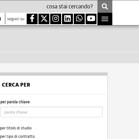
i
seguici su
Toggle
navigation
CERCA PER
per parola chiave
per titolo di studio
per tipo di contratto