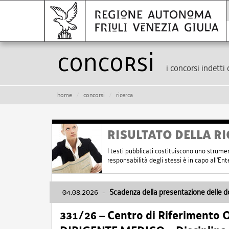
Concorsi
i concorsi indetti 
home
concorsi
ricerca
RISULTATO DELLA RI
I testi pubblicati costituiscono uno strume
responsabilità degli stessi è in capo all'E
04.08.2026
-
Scadenza della presentazione delle 
331/26 – Centro di Riferimento 