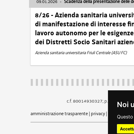
09.01.2026
-
Scadenza della presentazione delle 
8/26 - Azienda sanitaria universi
di manifestazione di interesse fin
lavoro autonomo per le esigenze 
dei Distretti Socio Sanitari azien
Azienda sanitaria universitaria Friuli Centrale (ASU FC)
c.f. 80014930327; p.iva 005260
Noi 
amministrazione trasparente
|
privacy
|
cookie
|
note 
Questo 
Accett